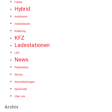
Fakten
Hybrid
Installation
Installationen
Kabelzug
KFZ
Ladestationen
LED
News
Photovoltaik
Service
Serviceleistungen
Spillwinde
Über uns
Archiv