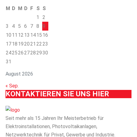
M
D
M
D
F
S
S
1
2
3
4
5
6
7
8
9
10
11
12
13
14
15
16
17
18
19
20
21
22
23
24
25
26
27
28
29
30
31
August 2026
« Sep.
KONTAKTIEREN SIE UNS HIER
Seit mehr als 15 Jahren Ihr Meisterbetrieb für
Elektroinstallationen, Photovoltaikanlagen,
Netzwerktechnik für Privat, Gewerbe und Industrie.